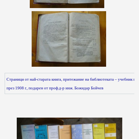
Страници от най-старата книга, притежание на библиотеката – учебник по 
през 1908 г., подарен от проф.д-р инж. Божидар Бойчев