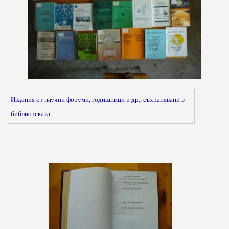
Издания от научни форуми, годишници и др., съхранявани в
библиотеката